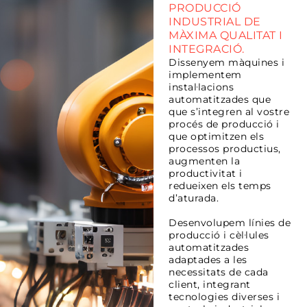
PRODUCCIÓ
INDUSTRIAL DE
MÀXIMA QUALITAT I
INTEGRACIÓ.
Dissenyem màquines i
implementem
instal·lacions
automatitzades que
que s’integren al vostre
procés de producció i
que optimitzen els
processos productius,
augmenten la
productivitat i
redueixen els temps
d’aturada.
Desenvolupem línies de
producció i cèl·lules
automatitzades
adaptades a les
necessitats de cada
client, integrant
tecnologies diverses i