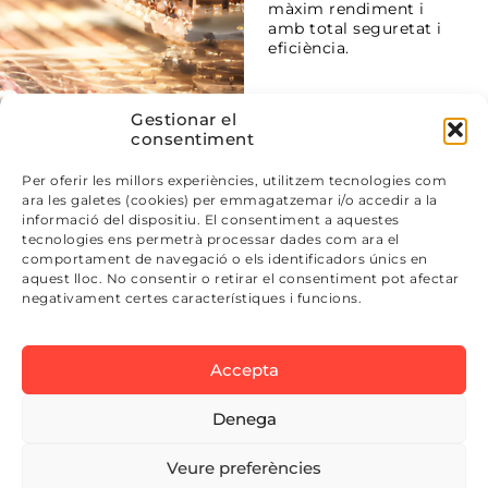
màxim rendiment i
amb total seguretat i
eficiència.
Gestionar el
consentiment
Per oferir les millors experiències, utilitzem tecnologies com
ara les galetes (cookies) per emmagatzemar i/o accedir a la
Polígono Industrial
info@e7automation.com
informació del dispositiu. El consentiment a aquestes
tecnologies ens permetrà processar dades com ara el
Constantí,
+34 977 85 58 05
comportament de navegació o els identificadors únics en
C/Bélgica, Parcela 2 Nave
aquest lloc. No consentir o retirar el consentiment pot afectar
negativament certes característiques i funcions.
2
43120 Constantí –
Accepta
Tarragona – Spain
Denega
Avís Legal
E7AUTOMATION ©2024 |
|
Veure preferències
Política de privacitat
Política de
|