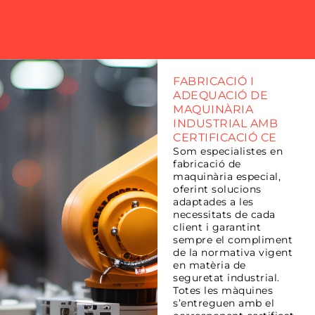
FABRICACIÓ I
ADEQUACIÓ DE
MAQUINÀRIA
INDUSTRIAL AMB
CERTIFICACIÓ CE
Som especialistes en
fabricació de
maquinària especial,
oferint solucions
adaptades a les
necessitats de cada
client i garantint
sempre el compliment
de la normativa vigent
en matèria de
seguretat industrial.
Totes les màquines
s’entreguen amb el