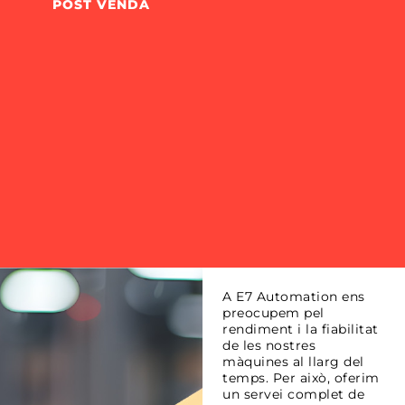
POST VENDA
A E7 Automation ens
preocupem pel
rendiment i la fiabilitat
de les nostres
màquines al llarg del
temps. Per això, oferim
un servei complet de