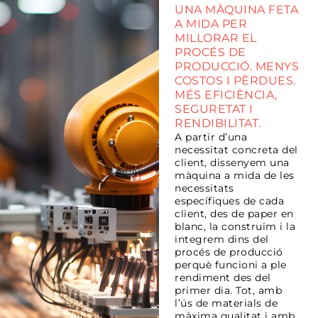
UNA MÀQUINA FETA
A MIDA PER
MILLORAR EL
PROCÉS DE
PRODUCCIÓ. MENYS
COSTOS I PÈRDUES.
MÉS EFICIÈNCIA,
SEGURETAT I
RENDIBILITAT.
A partir d’una
necessitat concreta del
client, dissenyem una
màquina a mida de les
necessitats
específiques de cada
client, des de paper en
blanc, la construïm i la
integrem dins del
procés de producció
perquè funcioni a ple
rendiment des del
primer dia. Tot, amb
l’ús de materials de
màxima qualitat i amb