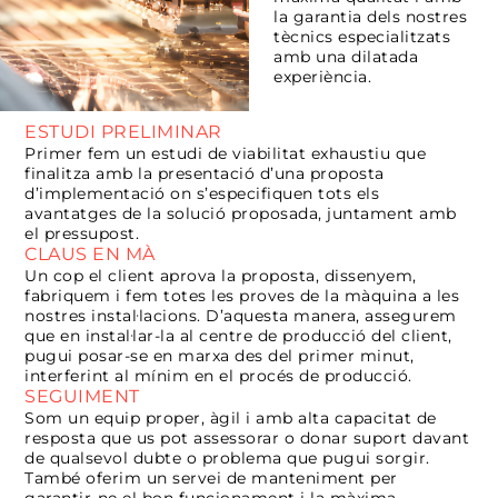
la garantia dels nostres
tècnics especialitzats
amb una dilatada
experiència.
ESTUDI PRELIMINAR
Primer fem un estudi de viabilitat exhaustiu que
finalitza amb la presentació d’una proposta
d’implementació on s’especifiquen tots els
avantatges de la solució proposada, juntament amb
el pressupost.
CLAUS EN MÀ
Un cop el client aprova la proposta, dissenyem,
fabriquem i fem totes les proves de la màquina a les
nostres instal·lacions. D’aquesta manera, assegurem
que en instal·lar-la al centre de producció del client,
pugui posar-se en marxa des del primer minut,
interferint al mínim en el procés de producció.
SEGUIMENT
Som un equip proper, àgil i amb alta capacitat de
resposta que us pot assessorar o donar suport davant
de qualsevol dubte o problema que pugui sorgir.
També oferim un servei de manteniment per
garantir-ne el bon funcionament i la màxima